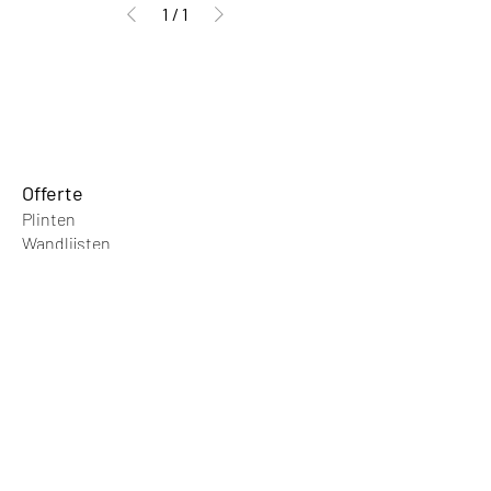
1
/
1
Offer
te
Plinten
Wandlijsten
Wandbek
leding
Deurlijsten&Neute
n
Plinten
Mdf Plinten
Dollken Plinten
Maranti Plinten
Eiken Plinten
Grenen Plinten