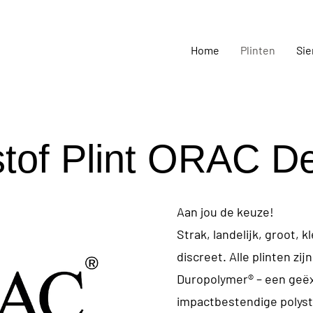
Home
Plinten
Sie
tof Plint ORAC D
Aan jou de keuze!
Strak, landelijk, groot, k
discreet. Alle plinten zi
Duropolymer® – een geë
impactbestendige polys