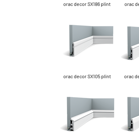
Snel overzicht
Sn
orac decor SX186 plint
orac d
Snel overzicht
Sn
orac decor SX105 plint
orac d