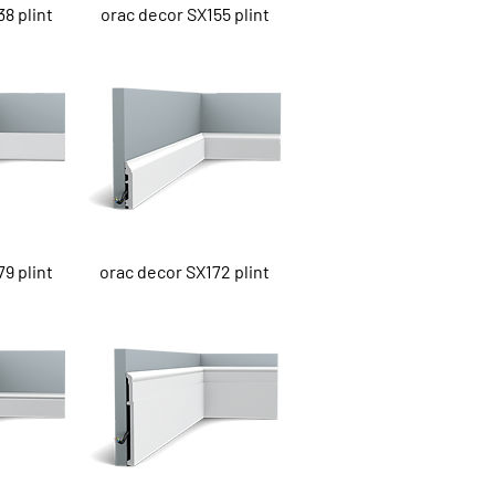
cht
Snel overzicht
8 plint
orac decor SX155 plint
cht
Snel overzicht
9 plint
orac decor SX172 plint