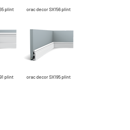
cht
Snel overzicht
5 plint
orac decor SX156 plint
cht
Snel overzicht
1 plint
orac decor SX195 plint