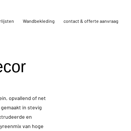
rlijsten
Wandbekleding
contact & offerte aanvraag
ecor
lein, opvallend of net
jn gemaakt in stevig
xtrudeerde en
tyreenmix van hoge