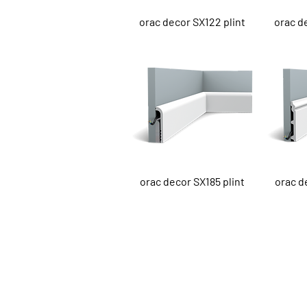
Snel overzicht
Sn
orac decor SX122 plint
orac d
Snel overzicht
Sn
orac decor SX185 plint
orac d