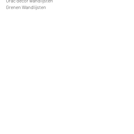
Orac decor wandlijsten
Grenen Wandlijsten
Plafond Lijsten
Wandbekleding
Kunststof Wandbekleding
Lambrisering
Algemeen
Projecten
© Stratek Techniek,
Samsonweg 124
1521RM Wormerveer
info@vanstraatenplinten.nl
075-2102019