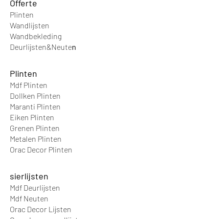
Offer
te
Plinten
Wandlijsten
leverbaar op rol van 100cm breed
Wandbek
leding
of 200cm breed lengte kan tot 10
Deurlijsten&Neute
n
meter
Plinten
Mdf Plinten
Dollken Plinten
Maranti Plinten
Eiken Plinten
Grenen Plinten
Metalen Plinten
Orac Decor Plinten
sierlijsten
Mdf Deurlijsten
Mdf Neuten
Orac Decor Lijsten