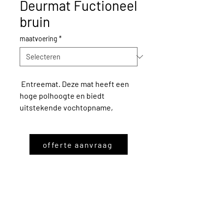
Deurmat Fuctioneel
bruin
maatvoering
*
Entreemat. Deze mat heeft een
hoge polhoogte en biedt
uitstekende vochtopname,
waardoor de entree schoon en
droog blijft. Gemaakt van 100%
polyamide, is de mat niet alleen
offerte aanvraag
duurzaam maar ook gemakkelijk
te stofzuigen. Dankzij de hoge
polhoogte kan de mat grote
hoeveelheden vuil en vocht
opvangen, wat bijdraagt aan een
nette en verzorgde entree.