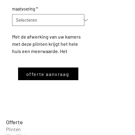
maatvoering
*
Met de afwerking van uw kamers
met deze plinten krijgt het hele
huis een meerwaarde. Het
interieur van de woning ziet er
modern of juist helemaal klassiek
uit.
offerte aanvraag
Standaard onbehandeld geleverd.
Offer
te
Plinten