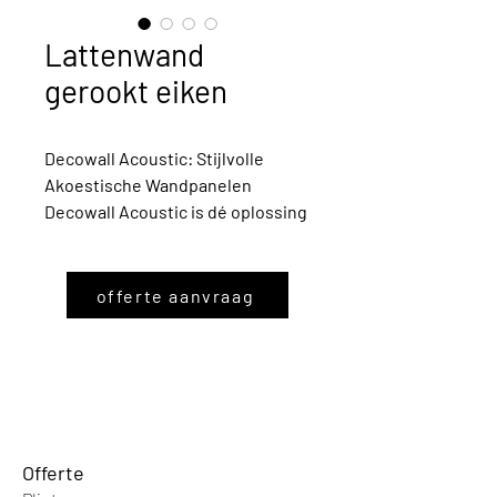
Lattenwand
gerookt eiken
Decowall Acoustic: Stijlvolle
Akoestische Wandpanelen
Decowall Acoustic is dé oplossing
om je interieur te verfraaien en de
akoestiek te verbeteren. Deze
elegante wandpanelen zijn
offerte aanvraag
voorzien van vilt aan de
achterzijde, waardoor
geluidsabsorptie wordt verhoogd,
terwijl ze tegelijkertijd een
esthetisch aantrekkelijke
uitstraling bieden.
Offer
te
Kenmerken: