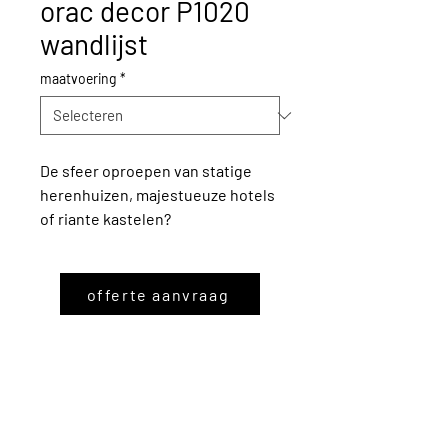
orac decor P1020
wandlijst
maatvoering
*
De sfeer oproepen van statige
herenhuizen, majestueuze hotels
of riante kastelen?
Het kan in een oogwenk met de
Orac Decor® wandlijsten. Ze
bestaan in alle maten, vormen en
offerte aanvraag
stijlen.
Van sobere, gladde tot fijn
gesculpteerde. Bovendien zijn ze
licht, makkelijk te plaatsen,
overschilderbaar en veelal
in flexibele