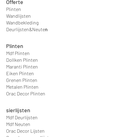
Offer
te
uitvoering beschikbaar.
Plinten
Wandlijsten
Wandbek
leding
Deurlijsten&Neute
n
Plinten
Mdf Plinten
Dollken Plinten
Maranti Plinten
Eiken Plinten
Grenen Plinten
Metalen Plinten
Orac Decor Plinten
sierlijsten
Mdf Deurlijsten
Mdf Neuten
Orac Decor Lijsten