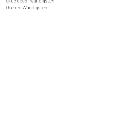
Orac decor wandlijsten
Grenen Wandlijsten
Plafond Lijsten
Wandbekleding
Kunststof Wandbekleding
Lambrisering
Algemeen
Projecten
© Stratek Techniek,
Samsonweg 124
1521RM Wormerveer
info@vanstraatenplinten.nl
075-2102019