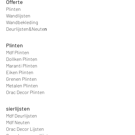
Offer
te
uitvoering beschikbaar.
Plinten
Wandlijsten
Wandbek
leding
Deurlijsten&Neute
n
Plinten
Mdf Plinten
Dollken Plinten
Maranti Plinten
Eiken Plinten
Grenen Plinten
Metalen Plinten
Orac Decor Plinten
sierlijsten
Mdf Deurlijsten
Mdf Neuten
Orac Decor Lijsten