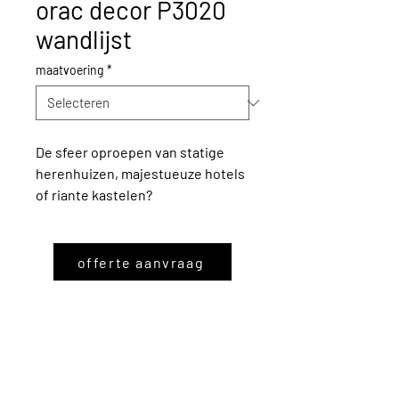
orac decor P3020
wandlijst
maatvoering
*
De sfeer oproepen van statige
herenhuizen, majestueuze hotels
of riante kastelen?
Het kan in een oogwenk met de
Orac Decor® wandlijsten. Ze
bestaan in alle maten, vormen en
offerte aanvraag
stijlen.
Van sobere, gladde tot fijn
gesculpteerde. Bovendien zijn ze
licht, makkelijk te plaatsen,
overschilderbaar en veelal
in flexibele