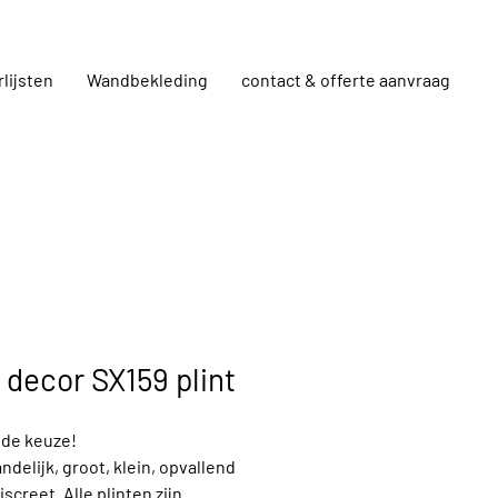
rlijsten
Wandbekleding
contact & offerte aanvraag
 decor SX159 plint
 de keuze!
andelijk, groot, klein, opvallend
iscreet. Alle plinten zijn