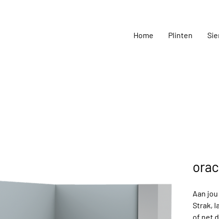
Home
Plinten
Sie
orac
Aan jou
Strak, l
of net d