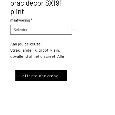
orac decor SX191
plint
maatvoering
*
Aan jou de keuze!
Strak, landelijk, groot, klein,
opvallend of net discreet. Alle
plinten zijn gemaakt in stevig
Duropolymer® – een
geëxtrudeerde en
offerte aanvraag
impactbestendige polystyreenmix
van hoge densiteit.
Dat materiaal is schok- en
waterbestendig en uiterst licht.
Je kan ze meeschilderen met de
muur of accentueren door ze in