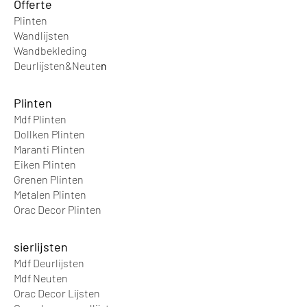
Offer
te
een andere kleur te zetten.
Plinten
Onmisbaar dus in elke ruimte.
Wandlijsten
Of het nu gaat over een badkamer,
Wandbek
leding
slaapkamer, hotellobby of
Deurlijsten&Neute
n
kantoor.
Plinten
Mdf Plinten
Dollken Plinten
Maranti Plinten
Eiken Plinten
Grenen Plinten
Metalen Plinten
Orac Decor Plinten
sierlijsten
Mdf Deurlijsten
Mdf Neuten
Orac Decor Lijsten