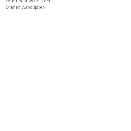
Orac decor wandlijsten
Grenen Wandlijsten
Plafond Lijsten
Wandbekleding
Kunststof Wandbekleding
Lambrisering
Algemeen
Projecten
© Stratek Techniek,
Samsonweg 124
1521RM Wormerveer
info@vanstraatenplinten.nl
075-2102019