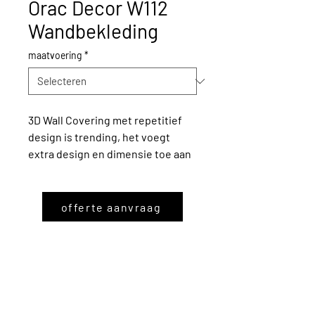
Orac Decor W112
Wandbekleding
maatvoering
*
3D Wall Covering met repetitief
design is trending, het voegt
extra design en dimensie toe aan
je ruimte en creëert een breed
scala aan opportuniteiten om je
interieur te personaliseren.
offerte aanvraag
Daarom introduceert Orac Decor®
verschillende varianten,
ontworpen door Orio Tonini, om
jouw eigen stijl en persoonlijkheid
op een budgetvriendelijke manier
tot uiting te brengen.