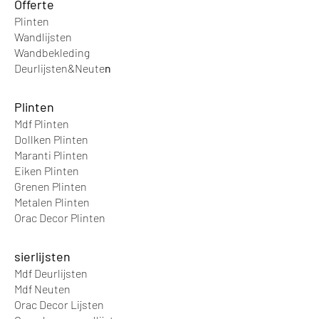
Offer
te
Bekleed een volledige wand of
Plinten
installeer als lambrisering om een
Wandlijsten
saaie muur om te vormen tot een
Wandbek
leding
ware eye-catcher.
Deurlijsten&Neute
n
Of gebruik ze om
kamerelementen als een toog,
Plinten
bedhoofd of receptiebalie te
Mdf Plinten
pimpen!
Dollken Plinten
Maranti Plinten
Eiken Plinten
Grenen Plinten
Metalen Plinten
Orac Decor Plinten
sierlijsten
Mdf Deurlijsten
Mdf Neuten
Orac Decor Lijsten