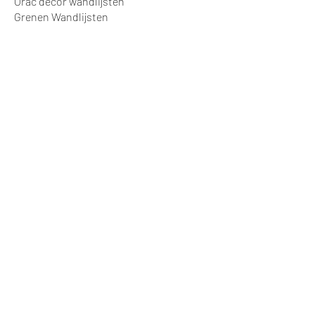
Orac decor wandlijsten
Grenen Wandlijsten
Plafond Lijsten
Wandbekleding
Kunststof Wandbekleding
Lambrisering
Algemeen
Projecten
© Stratek Techniek,
Samsonweg 124
1521RM Wormerveer
info@vanstraatenplinten.nl
075-2102019